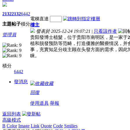
2132
2132
6442
電梯直達
主題
帖子
積分
樓主
發表於 2025-12-24 19:07:21
|
只看該作者
管理員
贵阳發博士植髮，位于贵阳市南明区，是一家于
植和脱發预防等范畴，打造優雅的醫療情况，并
事，充實知足分歧主顾在头發方面的需求，因此
睐。
積分
6442
發消息
收藏
回復
使用道具
舉報
返回列表
高級模式
B
Color
Image
Link
Quote
Code
Smilies