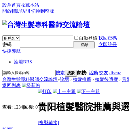
設為首頁
收藏本站
開啟輔助訪問
切換到窄版
找回密碼
自動登錄
密碼
立即註冊
登錄
快捷導航
論壇
BBS
搜索
熱搜:
活動
交友
discuz
搜索
台灣生髮專科醫師交流論壇
»
論壇
›
植髮推薦
›
植髮後遺症
›
贵
返回列表
贵阳植髮醫院推薦與
查看:
1234
|
回復:
0
[複製鏈接]
admin