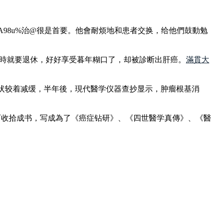
A98u%治@很是首要。他會耐烦地和患者交换，给他們鼓動勉
顿時就要退休，好好享受暮年糊口了，却被診断出肝癌。
滿貫大
状较着减缓，半年後，現代醫学仪器查抄显示，肿瘤根基消
历收拾成书，写成為了《癌症钻研》、《四世醫学真傳》、《醫