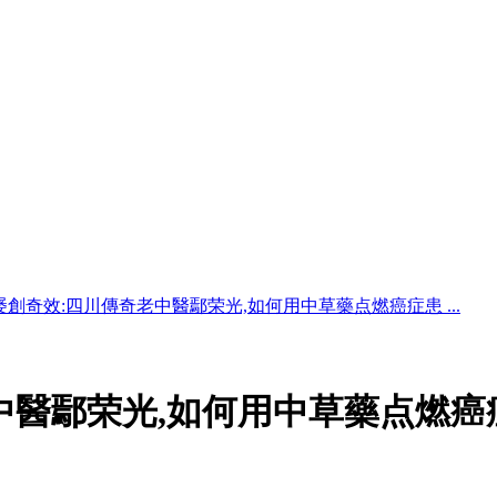
屡創奇效:四川傳奇老中醫鄢荣光,如何用中草藥点燃癌症患 ...
中醫鄢荣光,如何用中草藥点燃癌