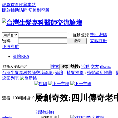
設為首頁
收藏本站
開啟輔助訪問
切換到窄版
找回密碼
自動登錄
密碼
立即註冊
登錄
快捷導航
論壇
BBS
搜索
熱搜:
活動
交友
discuz
搜索
台灣生髮專科醫師交流論壇
»
論壇
›
植髮推薦
›
植髮診所推薦
›
返回列表
屡創奇效:四川傳奇老
查看:
1000
|
回復:
0
[複製鏈接]
電梯直達
admin