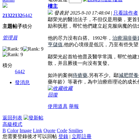
樓主
發表於 2025-9-10 17:48:04
|
只看該作者
2132
2132
6442
鄢荣光的醫治法子，不但仅是用藥，更首要
励和抚慰，帮忙他們建立起克服病魔的信
主題
帖子
積分
管理員
他的尽力没有白搭。1992年，
治療濕疹藥
亨儲值
,他的心境很是低沉，乃至有些失望
鄢荣光起首给他普及醫学常識，帮忙他建
散，并且厥後一向没有复發。
積分
6442
如许的案例
痔瘡藥
,另有不少。鄢
減肥營養
藥年龄》等著作，為中治療癌理论的成长
發消息
收藏
回復
使用道具
舉報
返回列表
高級模式
B
Color
Image
Link
Quote
Code
Smilies
您需要登錄後才可以回帖
登錄
|
立即註冊