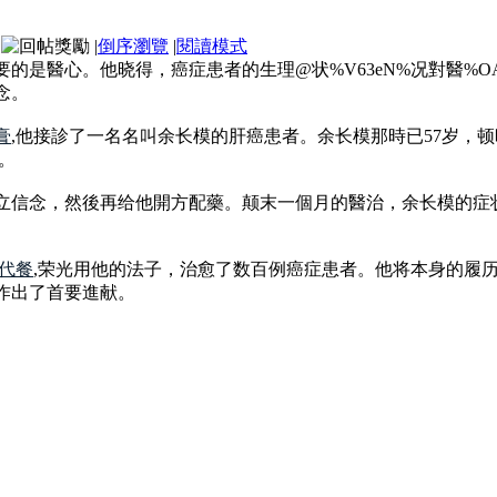
|
倒序瀏覽
|
閱讀模式
的是醫心。他晓得，癌症患者的生理@状%V63eN%况對醫%O
念。
膏
,他接診了一名名叫余长模的肝癌患者。余长模那時已57岁，
。
立信念，然後再给他開方配藥。颠末一個月的醫治，余长模的症
代餐
,荣光用他的法子，治愈了数百例癌症患者。他将本身的履
作出了首要進献。