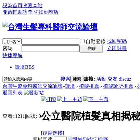
設為首頁
收藏本站
開啟輔助訪問
切換到窄版
找回密碼
自動登錄
密碼
立即註冊
登錄
快捷導航
論壇
BBS
搜索
熱搜:
活動
交友
discuz
搜索
台灣生髮專科醫師交流論壇
»
論壇
›
植髮推薦
›
植髮診所推薦
›
返回列表
公立醫院植髮真相揭秘
查看:
1211
|
回復:
0
[複製鏈接]
電梯直達